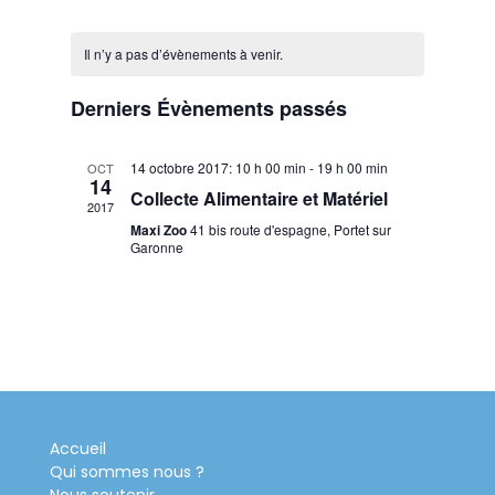
de
par
Sélectionnez
Calendrier
vues
consu
une
Il n’y a pas d’évènements à venir.
de
Évèn
date.
Évènements
Derniers Évènements passés
14 octobre 2017: 10 h 00 min
-
19 h 00 min
OCT
14
Collecte Alimentaire et Matériel
2017
Maxi Zoo
41 bis route d'espagne, Portet sur
Garonne
Accueil
Qui sommes nous ?