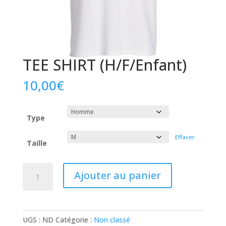
TEE SHIRT (H/F/Enfant)
10,00
€
Type
Effacer
Taille
quantité
Ajouter au panier
de
TEE
SHIRT
(H/F/Enfant)
UGS :
ND
Catégorie :
Non classé