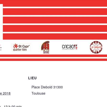
LIEU
Place Diebold 31300
re 2018
Toulouse
n - 13 h 00 min