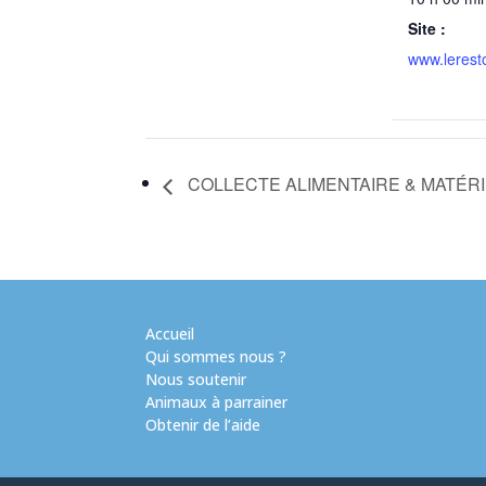
Site :
www.lerest
COLLECTE ALIMENTAIRE & MATÉR
Accueil
Qui sommes nous ?
Nous soutenir
Animaux à parrainer
Obtenir de l’aide